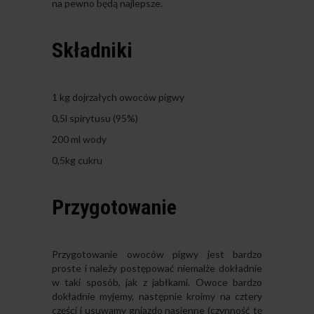
na pewno będą najlepsze.
Składniki
1 kg dojrzałych owoców pigwy
0,5l spirytusu (95%)
200 ml wody
0,5kg cukru
Przygotowanie
Przygotowanie owoców pigwy jest bardzo
proste i należy postępować niemalże dokładnie
w taki sposób, jak z jabłkami. Owoce bardzo
dokładnie myjemy, następnie kroimy na cztery
części i usuwamy gniazdo nasienne (czynność tę