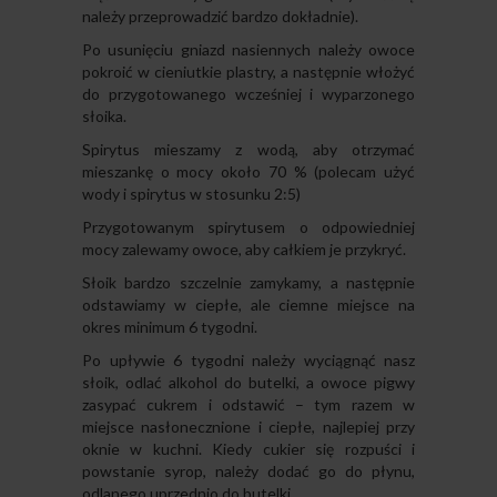
należy przeprowadzić bardzo dokładnie).
Po usunięciu gniazd nasiennych należy owoce
pokroić w cieniutkie plastry, a następnie włożyć
do przygotowanego wcześniej i wyparzonego
słoika.
Spirytus mieszamy z wodą, aby otrzymać
mieszankę o mocy około 70 % (polecam użyć
wody i spirytus w stosunku 2:5)
Przygotowanym spirytusem o odpowiedniej
mocy zalewamy owoce, aby całkiem je przykryć.
Słoik bardzo szczelnie zamykamy, a następnie
odstawiamy w ciepłe, ale ciemne miejsce na
okres minimum 6 tygodni.
Po upływie 6 tygodni należy wyciągnąć nasz
słoik, odlać alkohol do butelki, a owoce pigwy
zasypać cukrem i odstawić – tym razem w
miejsce nasłonecznione i ciepłe, najlepiej przy
oknie w kuchni. Kiedy cukier się rozpuści i
powstanie syrop, należy dodać go do płynu,
odlanego uprzednio do butelki.