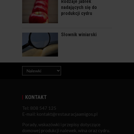
Rodzaje jabłek
NALEWKA KAWOWO-
nadających się do
POMARANCZOWA
produkcji cydru
Słownik winiarski
KONTAKT
Tel: 808 547 125
E-mail: kontakt@restauracjaamigos.pl
Porady, wskazówki i przepisy dotyczące
domowej produkcji nalewek, wina oraz cydru.