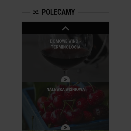
STWORZENIA
POLECAMY
WSPANIAŁEGO CYDRU
W DOMU
DOMOWE WINO -
TERMINOLOGIA
NALEWKA WIŚNIOWA