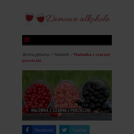
Strona główna
/
Nalewki
/
Nalewka z czarnej
porzeczki
NALEWKA Z CZARNEJ PORZECZKI
Facebook
Twitter