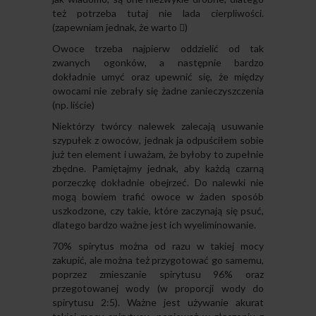
też potrzeba tutaj nie lada cierpliwości.
(zapewniam jednak, że warto )
Owoce trzeba najpierw oddzielić od tak
zwanych ogonków, a następnie bardzo
dokładnie umyć oraz upewnić się, że między
owocami nie zebrały się żadne zanieczyszczenia
(np. liście)
Niektórzy twórcy nalewek zalecają usuwanie
szypułek z owoców, jednak ja odpuściłem sobie
już ten element i uważam, że byłoby to zupełnie
zbędne. Pamiętajmy jednak, aby każdą czarną
porzeczkę dokładnie obejrzeć. Do nalewki nie
mogą bowiem trafić owoce w żaden sposób
uszkodzone, czy takie, które zaczynają się psuć,
dlatego bardzo ważne jest ich wyeliminowanie.
70% spirytus można od razu w takiej mocy
zakupić, ale można też przygotować go samemu,
poprzez zmieszanie spirytusu 96% oraz
przegotowanej wody (w proporcji wody do
spirytusu 2:5). Ważne jest używanie akurat