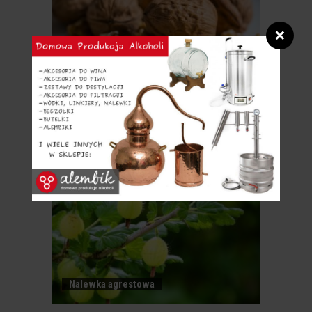
❌
Nalewka orzechowa
NALEWKA
AGRESTOWA
Nalewka kawowo-pomaranczowa
NALEWKA KAWOWO-
POMARANCZOWA
Nalewka agrestowa
KILKA PROSTYCH
KROKÓW DO