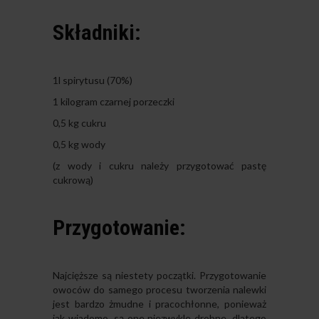
Składniki:
1l spirytusu (70%)
1 kilogram czarnej porzeczki
0,5 kg cukru
0,5 kg wody
(z wody i cukru należy przygotować pastę
cukrową)
Przygotowanie:
Najcięższe są niestety początki. Przygotowanie
owoców do samego procesu tworzenia nalewki
jest bardzo żmudne i pracochłonne, ponieważ
jak wiadomo, są one niezwykle drobne, dlatego