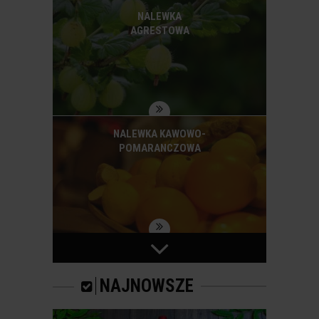
NALEWKA
AGRESTOWA
NALEWKA KAWOWO-
POMARANCZOWA
KILKA PROSTYCH
KROKÓW DO
STWORZENIA
NAJNOWSZE
WSPANIAŁEGO CYDRU
W DOMU