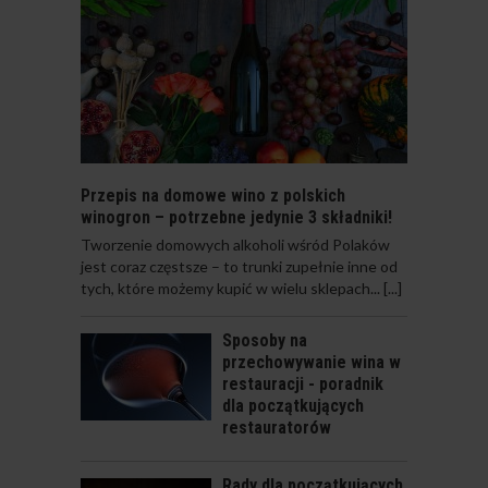
DOMOWE WINO -
TERMINOLOGIA
Przepis na domowe wino z polskich
winogron – potrzebne jedynie 3 składniki!
​Tworzenie domowych alkoholi wśród Polaków
NALEWKA WIŚNIOWA
jest coraz częstsze – to trunki zupełnie inne od
tych, które możemy kupić w wielu sklepach...
[...]
Sposoby na
przechowywanie wina w
restauracji - poradnik
dla początkujących
restauratorów
NALEWKA
AGRESTOWA
Rady dla początkujących